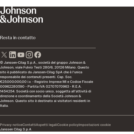
Resta in contatto
© Janssen-Cilag S.p.A., società del gruppo Johnson &
Johnson, viale Fulvio Testi 280/6, 20126 Milano. Questo
sito è pubblicato da Janssen-Cilag SpA che è l'unica
responsabile dei contenuti presenti. Cap. Soc.
€25.000.000,00 i.v. - Registro Imprese MI e Codice Fiscale
00962280590 - Partita IVA 02707070963 - R.E.A.
1454254. Società con socio unico, soggetta all'attività di
direzione e coordinamento della Società Johnson &
Johnson. Questo sito è destinato ai visitatori residenti in
Italia.
Privacy notice
Contatti
Aspetti legali
Cookie policy
Impostazioni cookie
Janssen Cilag S.p.A