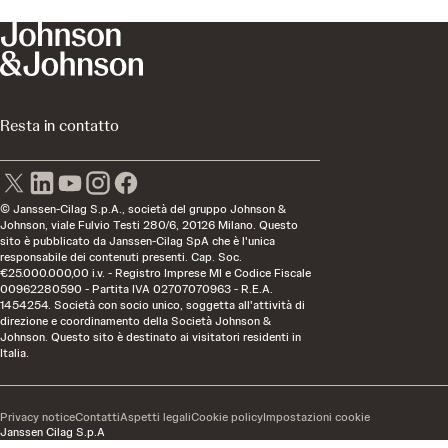
Resta in contatto
© Janssen-Cilag S.p.A., società del gruppo Johnson &
Johnson, viale Fulvio Testi 280/6, 20126 Milano. Questo
sito è pubblicato da Janssen-Cilag SpA che è l'unica
responsabile dei contenuti presenti. Cap. Soc.
€25.000.000,00 i.v. - Registro Imprese MI e Codice Fiscale
00962280590 - Partita IVA 02707070963 - R.E.A.
1454254. Società con socio unico, soggetta all'attività di
direzione e coordinamento della Società Johnson &
Johnson. Questo sito è destinato ai visitatori residenti in
Italia.
Privacy notice
Contatti
Aspetti legali
Cookie policy
Impostazioni cookie
Janssen Cilag S.p.A