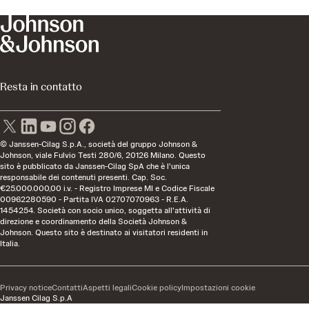
Resta in contatto
© Janssen-Cilag S.p.A., società del gruppo Johnson &
Johnson, viale Fulvio Testi 280/6, 20126 Milano. Questo
sito è pubblicato da Janssen-Cilag SpA che è l'unica
responsabile dei contenuti presenti. Cap. Soc.
€25.000.000,00 i.v. - Registro Imprese MI e Codice Fiscale
00962280590 - Partita IVA 02707070963 - R.E.A.
1454254. Società con socio unico, soggetta all'attività di
direzione e coordinamento della Società Johnson &
Johnson. Questo sito è destinato ai visitatori residenti in
Italia.
Privacy notice
Contatti
Aspetti legali
Cookie policy
Impostazioni cookie
Janssen Cilag S.p.A