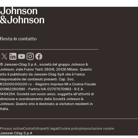
Resta in contatto
© Janssen-Cilag S.p.A., società del gruppo Johnson &
Johnson, viale Fulvio Testi 280/6, 20126 Milano. Questo
sito è pubblicato da Janssen-Cilag SpA che è l'unica
responsabile dei contenuti presenti. Cap. Soc.
€25.000.000,00 i.v. - Registro Imprese MI e Codice Fiscale
00962280590 - Partita IVA 02707070963 - R.E.A.
1454254. Società con socio unico, soggetta all'attività di
direzione e coordinamento della Società Johnson &
Johnson. Questo sito è destinato ai visitatori residenti in
Italia.
Privacy notice
Contatti
Aspetti legali
Cookie policy
Impostazioni cookie
Janssen Cilag S.p.A