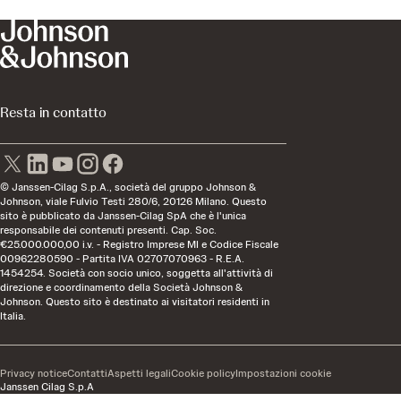
Resta in contatto
© Janssen-Cilag S.p.A., società del gruppo Johnson &
Johnson, viale Fulvio Testi 280/6, 20126 Milano. Questo
sito è pubblicato da Janssen-Cilag SpA che è l'unica
responsabile dei contenuti presenti. Cap. Soc.
€25.000.000,00 i.v. - Registro Imprese MI e Codice Fiscale
00962280590 - Partita IVA 02707070963 - R.E.A.
1454254. Società con socio unico, soggetta all'attività di
direzione e coordinamento della Società Johnson &
Johnson. Questo sito è destinato ai visitatori residenti in
Italia.
Privacy notice
Contatti
Aspetti legali
Cookie policy
Impostazioni cookie
Janssen Cilag S.p.A