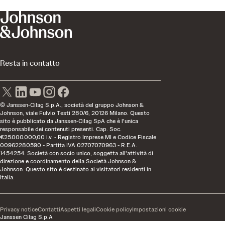
Resta in contatto
© Janssen-Cilag S.p.A., società del gruppo Johnson &
Johnson, viale Fulvio Testi 280/6, 20126 Milano. Questo
sito è pubblicato da Janssen-Cilag SpA che è l'unica
responsabile dei contenuti presenti. Cap. Soc.
€25.000.000,00 i.v. - Registro Imprese MI e Codice Fiscale
00962280590 - Partita IVA 02707070963 - R.E.A.
1454254. Società con socio unico, soggetta all'attività di
direzione e coordinamento della Società Johnson &
Johnson. Questo sito è destinato ai visitatori residenti in
Italia.
Privacy notice
Contatti
Aspetti legali
Cookie policy
Impostazioni cookie
Janssen Cilag S.p.A