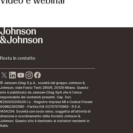
Video e webinar
Resta in contatto
© Janssen-Cilag S.p.A., società del gruppo Johnson &
Johnson, viale Fulvio Testi 280/6, 20126 Milano. Questo
sito è pubblicato da Janssen-Cilag SpA che è l'unica
responsabile dei contenuti presenti. Cap. Soc.
€25.000.000,00 i.v. - Registro Imprese MI e Codice Fiscale
00962280590 - Partita IVA 02707070963 - R.E.A.
1454254. Società con socio unico, soggetta all'attività di
direzione e coordinamento della Società Johnson &
Johnson. Questo sito è destinato ai visitatori residenti in
Italia.