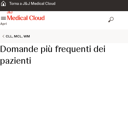
Torna a J&J Medical Cloud
skip to content
Apri
CLL, MCL, WM
Domande più frequenti dei
pazienti