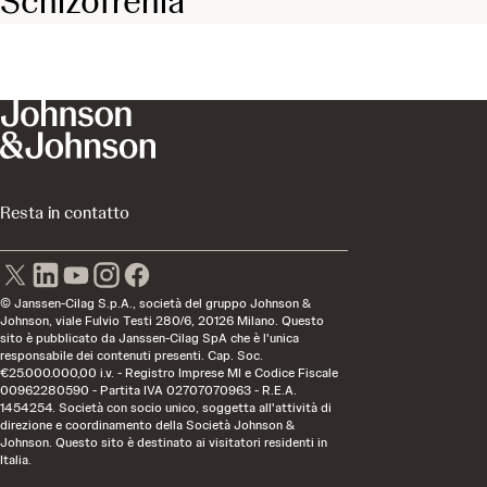
Schizofrenia
Resta in contatto
© Janssen-Cilag S.p.A., società del gruppo Johnson &
Johnson, viale Fulvio Testi 280/6, 20126 Milano. Questo
sito è pubblicato da Janssen-Cilag SpA che è l'unica
responsabile dei contenuti presenti. Cap. Soc.
€25.000.000,00 i.v. - Registro Imprese MI e Codice Fiscale
00962280590 - Partita IVA 02707070963 - R.E.A.
1454254. Società con socio unico, soggetta all'attività di
direzione e coordinamento della Società Johnson &
Johnson. Questo sito è destinato ai visitatori residenti in
Italia.