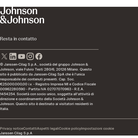
Resta in contatto
© Janssen-Cilag S.p.A., società del gruppo Johnson &
Johnson, viale Fulvio Testi 280/6, 20126 Milano. Questo
sito è pubblicato da Janssen-Cilag SpA che è l'unica
responsabile dei contenuti presenti. Cap. Soc.
€25.000.000,00 i.v. - Registro Imprese MI e Codice Fiscale
00962280590 - Partita IVA 02707070963 - R.E.A.
1454254. Società con socio unico, soggetta all'attività di
direzione e coordinamento della Società Johnson &
Johnson. Questo sito è destinato ai visitatori residenti in
Italia.
Privacy notice
Contatti
Aspetti legali
Cookie policy
Impostazioni cookie
Janssen Cilag S.p.A