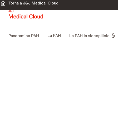
Torna a J&J Medical Cloud
La PAH
Panoramica PAH
La PAH in videopillole